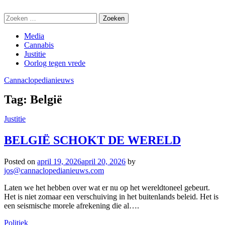
Skip
Cannaclopedianieuws
to
Zoeken
content
naar:
Media
Cannabis
Justitie
Oorlog tegen vrede
Cannaclopedianieuws
Tag:
België
Justitie
BELGIË SCHOKT DE WERELD
Posted on
april 19, 2026
april 20, 2026
by
jos@cannaclopedianieuws.com
Laten we het hebben over wat er nu op het wereldtoneel gebeurt.
Het is niet zomaar een verschuiving in het buitenlands beleid. Het is
een seismische morele afrekening die al….
Politiek