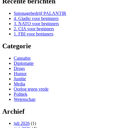
Recente berichten
Spionagebedrijf PALANTIR
4. Gladio voor beginners
3. NATO voor beginners
2. CIA voor beginners
1. FBI voor beginners
Categorie
Cannabis
Diplomatie
Drugs
Humor
Justitie
Media
Oorlog tegen vrede
Politiek
Wetenschap
Archief
juli 2026
(1)