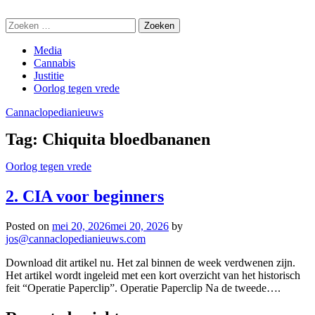
Skip
Cannaclopedianieuws
to
Zoeken
content
naar:
Media
Cannabis
Justitie
Oorlog tegen vrede
Cannaclopedianieuws
Tag:
Chiquita bloedbananen
Oorlog tegen vrede
2. CIA voor beginners
Posted on
mei 20, 2026
mei 20, 2026
by
jos@cannaclopedianieuws.com
Download dit artikel nu. Het zal binnen de week verdwenen zijn.
Het artikel wordt ingeleid met een kort overzicht van het historisch
feit “Operatie Paperclip”. Operatie Paperclip Na de tweede….