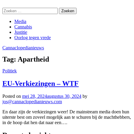
Skip
Cannaclopedianieuws
to
Zoeken
content
naar:
Media
Cannabis
Justitie
Oorlog tegen vrede
Cannaclopedianieuws
Tag:
Apartheid
Politiek
EU-Verkiezingen – WTF
Posted on
mei 28, 2024
augustus 30, 2024
by
jos@cannaclopedianieuws.com
En daar zijn de verkiezingen weer! De mainstream media doen hun
uiterste best om zoveel mogelijk aan te schuren bij de machthebbers,
in de hoop dat hen dat naar een….